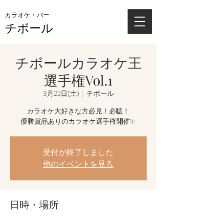
カラオケ・バー
チボール
チボールカラオケ王
選手権Vol.1
3月22日(土)
  |  
チボール
カラオケ大好きな方必見！必聴！
優勝賞品ありのカラオケ選手権開催✨
受付が終了しました
他のイベントを見る
日時・場所