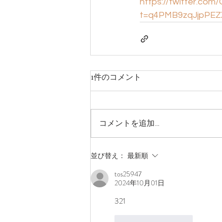
https://twitter.co
t=q4PMB9zqJjpPE
1件のコメント
コメントを追加…
並び替え：
最新順
tos25947
2024年10月01日
321
いいね！
返信