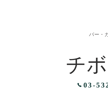
バー・
チボ
03-53