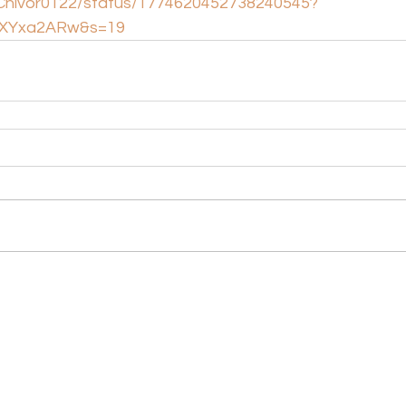
m/Chivor0122/status/1774620452738240545?
ZXYxa2ARw&s=19