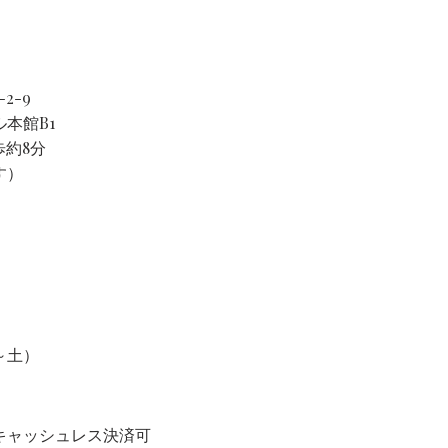
2-9
本館B1
歩約8分
す）
～土）
キャッシュレス決済可